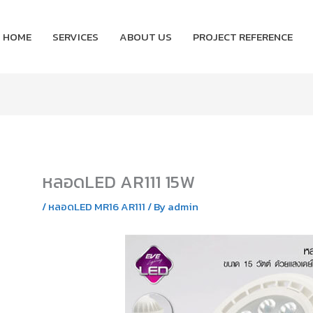
HOME
SERVICES
ABOUT US
PROJECT REFERENCE
หลอดLED AR111 15W
/
หลอดLED MR16 AR111
/ By
admin