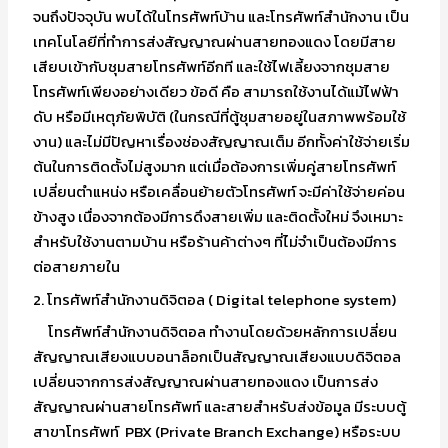
จนถึงปัจจุบัน พบได้ในโทรศัพท์บ้าน และโทรศัพท์สำนักงาน เป็น
เทคโนโลยีที่ทำการส่งสัญญาณผ่านสายทองแดง โดยมีสาย
เสียบเข้ากับชุมสายโทรศัพท์อีกที และใช้ไฟเลี้ยงจากชุมสาย
โทรศัพท์เพียงอย่างเดียว ข้อดี คือ สามารถใช้งานได้แม้ไฟฟ้า
ดับ หรือมีเหตุภัยพิบัติ (ในกรณีที่ตู้ชุมสายอยู่ในสภาพพร้อมใช้
งาน) และไม่มีปัญหาเรื่องช่องสัญญาณเต็ม อีกทั้งค่าใช้จ่ายเริ่ม
ต้นในการติดตั้งไม่สูงมาก แต่เมื่อต้องการเพิ่มคู่สายโทรศัพท์
เปลี่ยนตำแหน่ง หรือเคลื่อนย้ายตัวโทรศัพท์ จะมีค่าใช้จ่ายค่อน
ข้างสูง เนื่องจากต้องมีการดึงสายเพิ่ม และติดตั้งใหม่ จึงเหมาะ
สำหรับใช้งานตามบ้าน หรือร้านค้าต่างๆ ที่ไม่จำเป็นต้องมีการ
ต่อสายภายใน
2. โทรศัพท์สำนักงานดิจิตอล ( Digital telephone system)
โทรศัพท์สำนักงานดิจิตอล ทำงานโดยด้วยหลักการเปลี่ยน
สัญญาณเสียงแบบอนาล็อกเป็นสัญญาณเสียงแบบดิจิตอล
เปลี่ยนจากการส่งสัญญาณผ่านสายทองแดง เป็นการส่ง
สัญญาณผ่านสายโทรศัพท์ และสายสำหรับส่งข้อมูล มีระบบตู้
สาขาโทรศัพท์ PBX (Private Branch Exchange) หรือระบบ