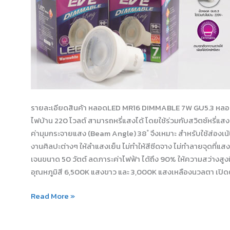
รายละเอียดสินค้า หลอดLED MR16 DIMMABLE 7W GU5.3 หลอดแอล
ไฟบ้าน 220 โวลต์ สามารถหรี่แสงได้ โดยใช้ร่วมกับสวิตซ์หรี่
ค่ามุมกระจายแสง (Beam Angle) 38 ํ จึงเหมาะ สำหรับใช้ส่องเน
งานศิลปะต่างๆ ให้ลำแสงเย็น ไม่ทำให้สีซีดจาง ไม่ทำลายจุดที่แ
เจนขนาด 50 วัตต์ ลดภาระค่าไฟฟ้า ได้ถึง 90% ให้ความสว่างสูงถึง
อุณหภูมิสี 6,500K แสงขาว และ 3,000K แสงเหลืองนวลตา เปิดต
Read More »