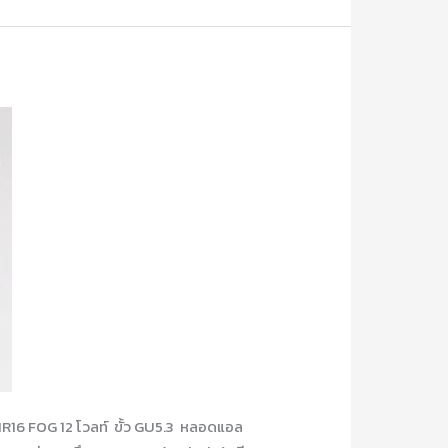
16 FOG 12 โวลท์ ขั้ว GU5.3 หลอดแอล