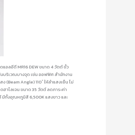
ลอีดี MR16 DEW ขนาด 4 วัตต์ ขั้ว
น้นบริเวณบางจุด เช่น ออฟฟิศ สำนักงาน
ง (Beam Angle) 110 ํ ให้ลำแสงเย็น ไม่
ลอดฮาโลเจน ขนาด 35 วัตต์ ลดภาระค่า
์ มีทั้งอุณหภูมิสี 6,500K แสงขาว และ