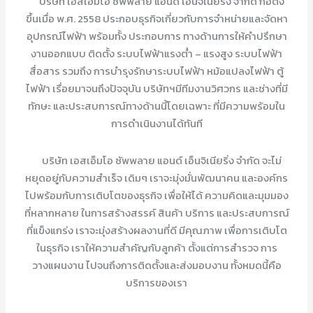
บริษัท เอสเอ็มโอ ซัพพลาย แอนด์ เอ็นจิเนียริ่ง จำกัด ก่อตั้ง
ขึ้นเมื่อ พ.ศ. 2558 ประกอบธุรกิจเกี่ยวกับการจำหน่ายและจัดหา
อุปกรณ์ไฟฟ้า พร้อมทั้ง ประกอบการ ทางด้านการให้คำปรึกษา
งานออกแบบ ติดตั้ง ระบบไฟฟ้าแรงต่ำ – แรงสูง ระบบไฟฟ้า
สื่อสาร รวมถึง การบำรุงรักษาระบบไฟฟ้า หม้อแปลงไฟฟ้า ตู้
ไฟฟ้า เรื่อยมาจนถึงปัจจุบัน บริษัทฯมีทีมงานวิศวกร และช่างที่มี
ทักษะ และประสบการณ์ทางด้านนี้โดยเฉพาะ ที่มีความพร้อมใน
การดำเนินงานได้ทันที
บริษัท เอสเอ็มโอ ซัพพลาย แอนด์ เอ็นจิเนียริ่ง จำกัด จะไม่
หยุดอยู่กับความสำเร็จ เดิมๆ เราจะมุ่งมั่นพัฒนาคน และองค์กร
ไปพร้อมกับการเติบโตของธุรกิจ เพื่อให้ได้ ความคิดและมุมมอง
ที่หลากหลาย ในการสร้างสรรค์ สินค้า บริการ และประสบการณ์
ที่แข็งแกร่ง เราจะมุ่งสร้างผลงานที่ดี มีคุณภาพ เพื่อการเติบโต
ในธุรกิจ เราให้ความสำคัญกับลูกค้า ตั้งแต่การสำรวจ การ
วางแผนงาน ไปจนถึงการติดตั้งและส่งมอบงาน ทั้งหมดนี้คือ
บริการของเรา