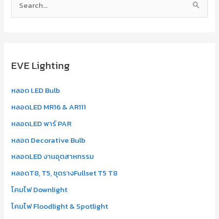
S
e
a
r
EVE Lighting
c
h
หลอด LED Bulb
f
หลอดLED MR16 & AR111
o
r
หลอดLED พาร์ PAR
:
หลอด Decorative Bulb
หลอดLED งานอุตสาหกรรม
หลอดT8, T5, ชุดรางFullset T5 T8
โคมไฟ Downlight
โคมไฟ Floodlight & Spotlight