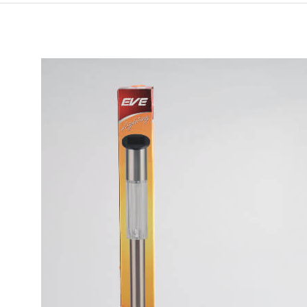
Solar
cell
ECO
Cylinder
LED