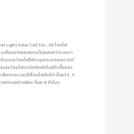
eet Light Solar Cell SSL-03 โคมไฟ
่ เปลี่ยนจากแสงแดดเป็นแสงสว่าง เหมาะ
รั้วโรงงาน โคมไฟให้ค่ามุมกระจายแสง 120 ํ
uto โคมไฟจะเปิดติดอัตโนมัติ เมืิ่อแสง
กระยะเวลาให้โคมไฟติดได้ ตั้งแต่ 3 , 5
โดยตรงอย่างน้อย วันละ 8 ชั่วโมง