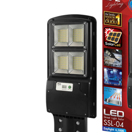
Cell
Street
Light
Solar
Cell
SSL-
04
Motion
Senser
30W,
60W,
90W,
120W