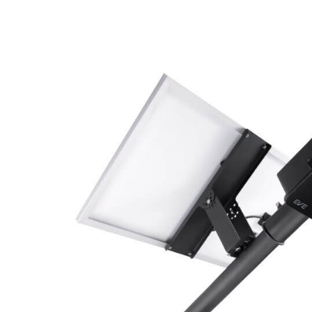
Street
Light
Solar
Cell
SSL-
03
100W