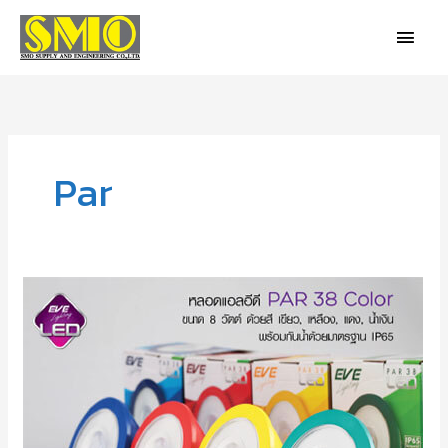
Skip
MAIN
to
MEN
content
Par
หลอด
LED
PAR
38
COLOR
8W