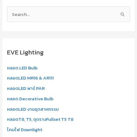
S
e
a
r
EVE Lighting
c
h
หลอด LED Bulb
f
หลอดLED MR16 & AR111
o
r
หลอดLED พาร์ PAR
:
หลอด Decorative Bulb
หลอดLED งานอุตสาหกรรม
หลอดT8, T5, ชุดรางFullset T5 T8
โคมไฟ Downlight