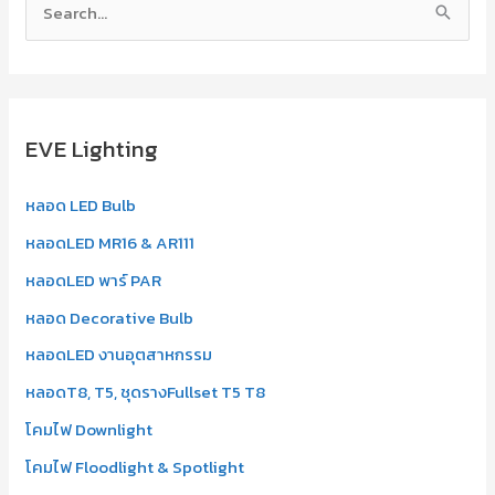
S
e
a
r
EVE Lighting
c
h
หลอด LED Bulb
f
หลอดLED MR16 & AR111
o
r
หลอดLED พาร์ PAR
:
หลอด Decorative Bulb
หลอดLED งานอุตสาหกรรม
หลอดT8, T5, ชุดรางFullset T5 T8
โคมไฟ Downlight
โคมไฟ Floodlight & Spotlight