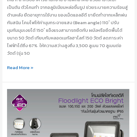
เป็นต้น ตัวโคมทำ จากอลูมิเนียมหล่อขึ้นรูป ช่วยระบายความร้อนสู่
ด้านหลัง ยืดอายุการใช้งาน ของเม็ดแอลอีดี ขายึดทำจากเหล็กพ่น
กันสนิม โคมไฟให้ค่ามุมกระจายแสง (Beam angle) 110 ํ ปรับ
มุมก้มมุมเงยได้ 150 ํ แข็งแรงสามารถยึดกับ ผนังหรือยึดพื้นได้
ขนาด 50 วัตต์ เทียบกับหลอดเมทัลฮาไลท์ 150 วัตต์ ลดภาระค่า
ไฟฟ้าได้ถึง 67% ให้ความสว่างสูงถึง 3,500 ลูเมน 70 ลูเมนต่อ
วัตต์ (รุ่น 50
Read More »
LED
Floodlight
ECO
Bright
100W,
150W,