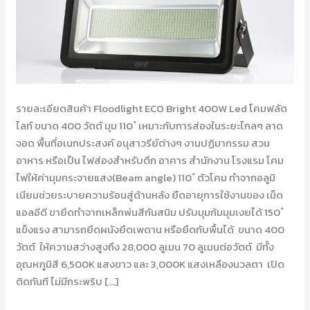
รายละเอียดสินค้า Floodlight ECO Bright 400W Led โคมฟลัด
ไลท์ ขนาด 400 วัตต์ มุม 110 ํ เหมาะกับการส่องในระยะไกลๆ ลาด
จอด พื้นที่อเนกประสงค์ อนุสาวรีย์ต่างๆ งานปฏิมากรรม สวน
อาหาร หรือเป็น ไฟส่องสำหรับตึก อาคาร สำนักงาน โรงแรม โคม
ไฟให้ค่ามุมกระจายแสง(Beam angle) 110 ํ ตัวโคม ทำจากอลูมิ
เนียมช่วยระบายความร้อนสู่ด้านหลัง ยืดอายุการใช้งานของ เม็ด
แอลอีดี ขายึดทำจากเหล็กพ่นสีกันสนิม ปรับมุมก้มมุมเงยได้ 150 ํ
แข็งแรง สามารถยึดผนังยึดเพดาน หรือยึดกับพื้นได้ ขนาด 400
วัตต์ ให้ความสว่างสูงถึง 28,000 ลูเมน 70 ลูเมนต่อวัตต์ มีทั้ง
อุณหภูมิสี 6,500K แสงขาว และ 3,000K แสงเหลืองนวลตา เปิด
ติดทันที ไม่มีกระพริบ […]