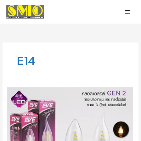
Skip
MAIN
to
MEN
content
E14
หลอดLED
GEN2
3W