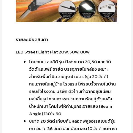
รายละเอียดสินค้า
LED Street Light Flat 20W, 50W, 80W
โคมถนนแอลอีดี รุ่น Flat ขนาด 20, 50 และ 80
วัตต์ แถมฟรี ขายึด บรรจุภายในกล่อง เหมาะ
สำหรับพื้นที่ มีความสูง 4 เมตร (รุ่น 20 วัตต์)
ถนนภายในหมู่บ้าน โรงแรม ไฟรอบรั้วภายในบ้าน
รอบรั้วโรงงาน บริษัท ตัวโคมทำจากอลูมิเนียม
หล่อขึ้นรูป ช่วยการระบายความร้อนสู่ด้านหลัง
น้ำหนักเบา โคมไฟให้ค่ามุมกระจายแสง (Beam
Angle) 130 ํx 90
ขนาด 20 วัตต์ เทียบกับหลอดฟลูออเรสเซนต์รุ่น
เก่า ขนาด 36 วัตต์ บวกบัลลาสต์ 10 วัตต์ ลดภาระ