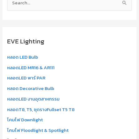
S
e
a
r
EVE Lighting
c
h
หลอด LED Bulb
f
หลอดLED MR16 & AR111
o
r
หลอดLED พาร์ PAR
:
หลอด Decorative Bulb
หลอดLED งานอุตสาหกรรม
หลอดT8, T5, ชุดรางFullset T5 T8
โคมไฟ Downlight
โคมไฟ Floodlight & Spotlight