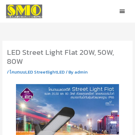
Skip
MAIN
to
MEN
content
LED Street Light Flat 20W, 50W,
80W
/
โคมถนนLED StreetlightLED
/ By
admin