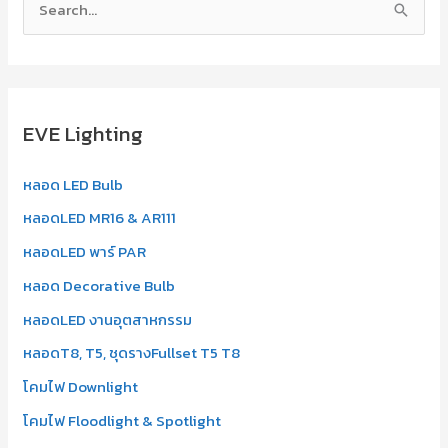
S
e
a
r
EVE Lighting
c
h
หลอด LED Bulb
f
หลอดLED MR16 & AR111
o
r
หลอดLED พาร์ PAR
:
หลอด Decorative Bulb
หลอดLED งานอุตสาหกรรม
หลอดT8, T5, ชุดรางFullset T5 T8
โคมไฟ Downlight
โคมไฟ Floodlight & Spotlight