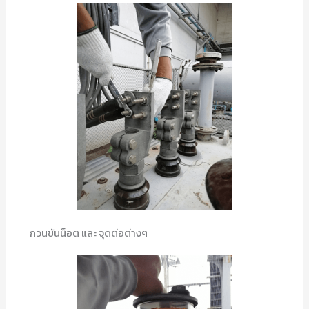
กวนขันน็อต และ จุดต่อต่างๆ