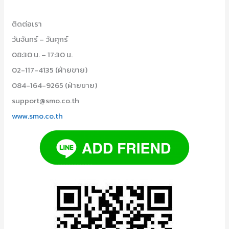
ติดต่อเรา
วันจันทร์ – วันศุกร์
08:30 น. – 17:30 น.
02-117-4135 (ฝ่ายขาย)
084-164-9265 (ฝ่ายขาย)
support@smo.co.th
www.smo.co.th