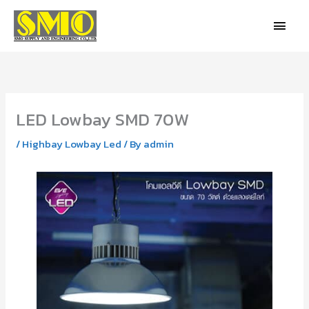
Skip
MAIN
to
MEN
content
LED Lowbay SMD 70W
/
Highbay Lowbay Led
/ By
admin