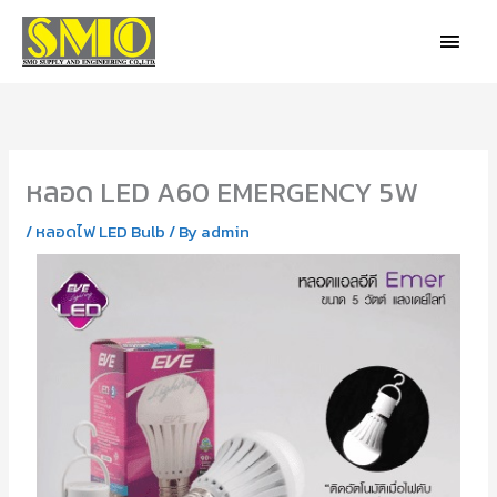
Skip
MAIN
to
MEN
content
หลอด LED A60 EMERGENCY 5W
/
หลอดไฟ LED Bulb
/ By
admin