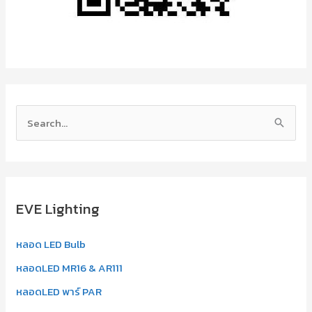
S
e
a
r
EVE Lighting
c
h
หลอด LED Bulb
f
หลอดLED MR16 & AR111
o
r
หลอดLED พาร์ PAR