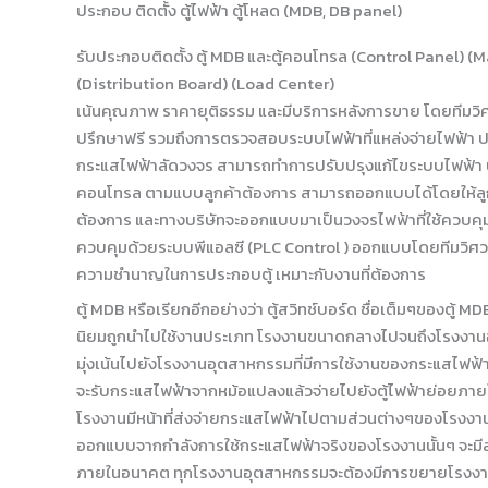
ประกอบ ติดตั้ง ตู้ไฟฟ้า ตู้โหลด (MDB, DB panel)
รับประกอบติดตั้ง ตู้ MDB และตู้คอนโทรล (Control Panel) (
(Distribution Board) (Load Center)
เน้นคุณภาพ ราคายุติธรรม และมีบริการหลังการขาย โดยทีมวิศ
ปรึกษาฟรี รวมถึงการตรวจสอบระบบไฟฟ้าที่แหล่งจ่ายไฟฟ้า ป
กระแสไฟฟ้าลัดวงจร สามารถทำการปรับปรุงแก้ไขระบบไฟฟ้า ปร
คอนโทรล ตามแบบลูกค้าต้องการ สามารถออกแบบได้โดยให้ลู
ต้องการ และทางบริษัทจะออกแบบมาเป็นวงจรไฟฟ้าที่ใช้ควบคุ
ควบคุมด้วยระบบพีแอลซี (PLC Control ) ออกแบบโดยทีมวิศวกร
ความชำนาญในการประกอบตู้ เหมาะกับงานที่ต้องการ
ตู้ MDB หรือเรียกอีกอย่างว่า ตู้สวิทช์บอร์ด ชื่อเต็มๆของตู้ 
นิยมถูกนำไปใช้งานประเภท โรงงานขนาดกลางไปจนถึงโรงงา
มุ่งเน้นไปยังโรงงานอุตสาหกรรมที่มีการใช้งานของกระแสไฟฟ
จะรับกระแสไฟฟ้าจากหม้อแปลงแล้วจ่ายไปยังตู้ไฟฟ้าย่อยภาย
โรงงานมีหน้าที่ส่งจ่ายกระแสไฟฟ้าไปตามส่วนต่างๆของโรงง
ออกแบบจากกำลังการใช้กระแสไฟฟ้าจริงของโรงงานนั้นๆ จะมีส่
ภายในอนาคต ทุกโรงงานอุตสาหกรรมจะต้องมีการขยายโรงงาน