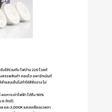
ับใช้ร่วมกับ ไฟบ้าน 220 โวลต์
้างสรรพสินค้า คอนโด อพาร์ทเม้นท์
ลำแสงเย็นไม่ทำให้สีซีดจาง ไม่
 ลดภาระค่าไฟฟ้า ได้ถึง 90%
 6 วัตต์)
นวล และ 3,000K แสงเหลืองนวลตา