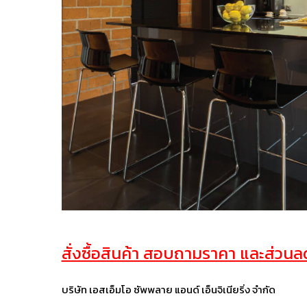
สั่งซื้อสินค้า สอบถามราคา และส่วนลด 
บริษัท เอสเอ็มโอ ซัพพลาย แอนด์ เอ็นจิเนียริ่ง จำกัด