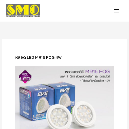
Skip
MAIN
to
MEN
content
หลอด LED MR16 FOG 4W