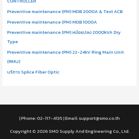
CONTROLLER
Preventive maintenance (PM) MDB 2000A & Test ACB
Preventive maintenance (PM) MDB 1000A
Preventive maintenance (PM) หม้อแปลง 2000kVA Dry
Type
Preventive maintenance (PM) 22-24kV Ring Main Unit
(RMU)
บริการ Splice Fiber Optic
| Phone: 02-117-4135 | Email: support@smo.co.th
Copyright © 2026 SMO Supply And Engineering Co., Ltd.