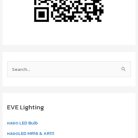
S
e
a
r
EVE Lighting
c
h
หลอด LED Bulb
f
หลอดLED MR16 & AR111
o