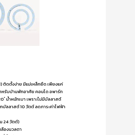
ดตั้งง่าย มีแม่เหล็กยึด เพียงแค่
ะสำหรับบ้านพักอาศัย คอนโด อพาร์ท
 ํ น้ำหนักเบา เพราะไม่มีบัลลาสต์
กบัลลาสต์ 10 วัตต์ ลดภาระค่าไฟฟ้า
น 24 วัตต์)
เหลืองนวลตา