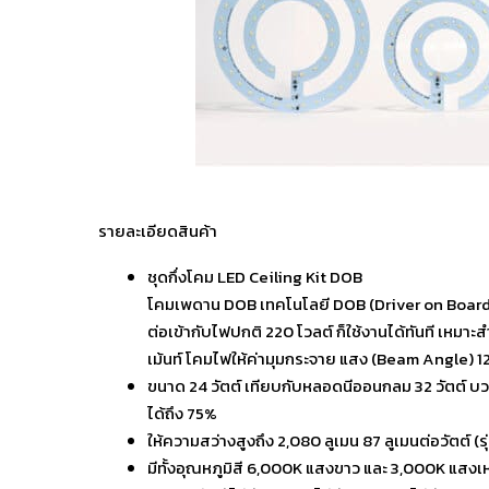
รายละเอียดสินค้า
ชุดกึ่งโคม LED Ceiling Kit DOB
โคมเพดาน DOB เทคโนโลยี DOB (Driver on Board) ติ
ต่อเข้ากับไฟปกติ 220 โวลต์ ก็ใช้งานได้ทันที เหมา
เม้นท์ โคมไฟให้ค่ามุมกระจาย แสง (Beam Angle) 120
ขนาด 24 วัตต์ เทียบกับหลอดนีออนกลม 32 วัตต์ บว
ได้ถึง 75%
ให้ความสว่างสูงถึง 2,080 ลูเมน 87 ลูเมนต่อวัตต์ (รุ่
มีทั้งอุณหภูมิสี 6,000K แสงขาว และ 3,000K แสง