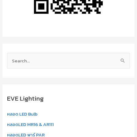
S
e
a
r
EVE Lighting
c
h
หลอด LED Bulb
f
หลอดLED MR16 & AR111
o
r
หลอดLED พาร์ PAR